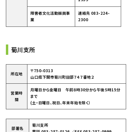
障害者文化活動振興事
連絡先 083-224-
業
2300
菊川支所
〒750-0313
所在地
山口県下関市菊川町田部７４７番地２
月曜日から金曜日 午前８時30分から午後５時15分
営業時
まで
間
(土・日曜日、祝日、年末年始を除く）
菊川支所
部署名
電話 083-287-0126 ／FAX 083-287-0999