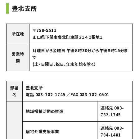
豊北支所
〒759-5511
所在地
山口県下関市豊北町滝部３１４０番地１
月曜日から金曜日 午後８時30分から午後５時15分ま
営業時
で
間
(土・日曜日、祝日、年末年始を除く）
部署
豊北支所
名
電話 083-782-1745 ／FAX 083-782-0501
連絡先 083-
地域福祉活動の推進
782-1745
連絡先 083-
居宅介護支援事業
784-1481