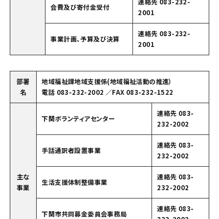
連絡先 083-232-
会費及び寄付金受付
2001
連絡先 083-232-
事業計画、予算及び決算
2001
部署
地域福祉課地域支援係(地域福祉活動の推進）
名
電話 083-232-2002 ／FAX 083-232-1522
連絡先 083-
下関ボランティアセンター
232-2002
連絡先 083-
手話通訳者設置事業
232-2002
主な
連絡先 083-
生活支援体制整備事業
事業
232-2002
連絡先 083-
下関市共同募金委員会事務局